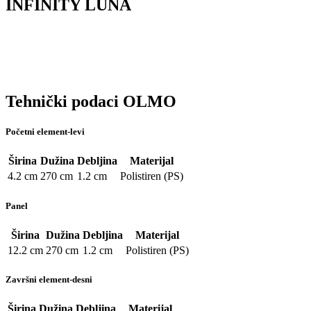
INFINITY LUNA
Tehnički podaci OLMO
Početni element-levi
Širina
Dužina
Debljina
Materijal
4.2 cm
270 cm
1.2 cm
Polistiren (PS)
Panel
Širina
Dužina
Debljina
Materijal
12.2 cm
270 cm
1.2 cm
Polistiren (PS)
Završni element-desni
Širina
Dužina
Debljina
Materijal