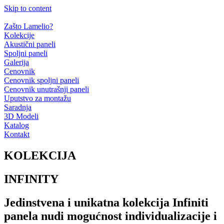
Skip to content
Zašto Lamelio?
Kolekcije
Akustični paneli
Spoljni paneli
Galerija
Cenovnik
Cenovnik spoljni paneli
Cenovnik unutrašnji paneli
Uputstvo za montažu
Saradnja
3D Modeli
Katalog
Kontakt
KOLEKCIJA
INFINITY
Jedinstvena i unikatna kolekcija Infiniti
panela nudi mogućnost individualizacije i